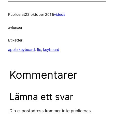
Publicerat
22 oktober 2011
i
videos
av
lunxer
Etiketter:
apple keyboard
, 
fix
, 
keyboard
Kommentarer
Lämna ett svar
Din e-postadress kommer inte publiceras.